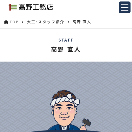
TOP
大工･スタッフ紹介
高野 直人
STAFF
高野 直人