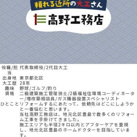
役職/担
代表取締役/2代目大工
当
出身地
東京都北区
大工歴
28年
趣味
野球/ゴルフ/釣り
資格
二級建築施工管理技士/2級福祉住環境コーディネータ
ー/増改築相談員/ガス機器設置スペシャリスト
ひとこと
リフォームするにあたって、依頼先はどこにしようか
と一番悩むと思います。
当社高野工務店は、地元北区豊島で数多くのリフォー
ム工事を手掛けてきました。
施工エリアも半径2キロ以内とアフターケアを重視
し、地元北区豊島のホームドクターを目指していま
す。