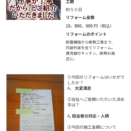
工期
約５０日
リフォーム金額
10、800、000
円（税込）
リフォームのポイント
耐震補強から断熱工事まで、
内装外装を全てリフォーム。
食洗器付キッチン、断熱お風
呂に。
①今回のリフォームはいかがで
したか？
A、
大変満足
②当社へご依頼いただいた決め
手は？
A,
担当者の対応・人柄
③今回の施工金額について