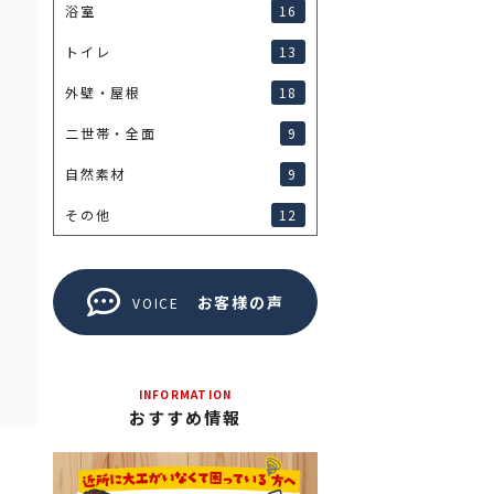
16
浴室
13
トイレ
18
外壁・屋根
9
二世帯・全面
9
自然素材
12
その他
お客様の声
VOICE
INFORMATION
おすすめ情報