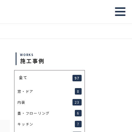
WORKS
施工事例
全て
97
8
窓・ドア
23
内装
6
畳・フローリング
7
キッチン