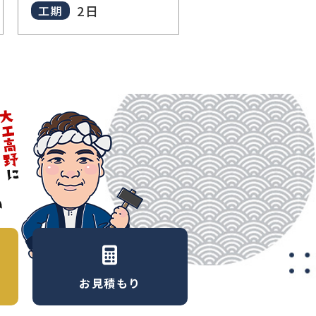
2日
工期
お見積もり