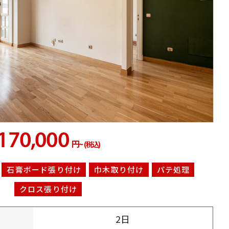
170,000
円~
(税込)
石膏ボード張り付け
巾木取り付け
パテ処理
クロス張り付け
2日