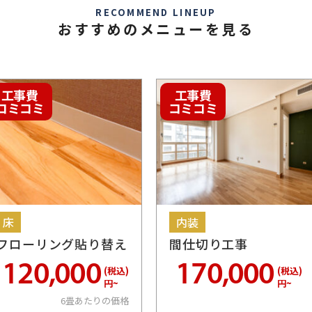
RECOMMEND LINEUP
おすすめのメニューを見る
工事費
工事費
コミコミ
コミコミ
床
内装
フローリング貼り替え
間仕切り工事
120,000
170,000
(税込)
(税込)
円~
円~
6畳あたりの価格