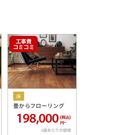
工事費
コミコミ
床
畳からフローリング
198,000
(税込)
円~
6畳あたりの価格