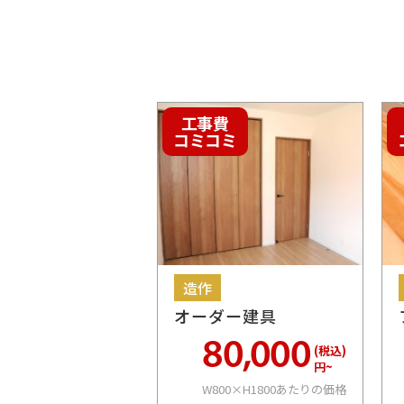
工事費
コミコミ
造作
オーダー建具
80,000
(税込)
円~
W800×H1800あたりの価格