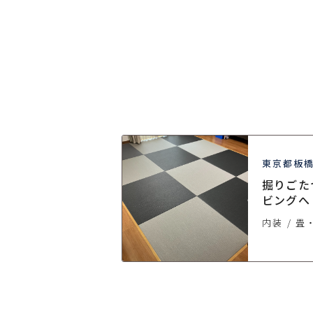
ローリングリフォー
東京都板
去 琉球
い子供部屋へと
掘りごた
ビングへ
ング
内装
畳