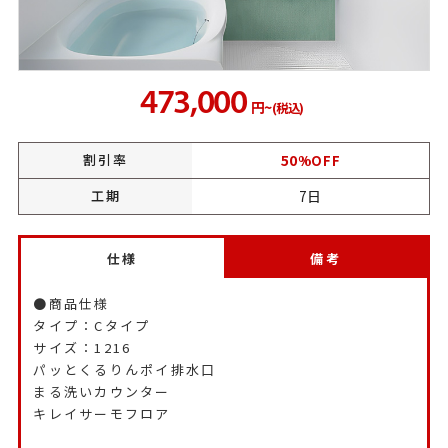
473,000
円~
(税込)
割引率
50
%OFF
工期
7日
仕様
備考
●商品仕様
タイプ：Cタイプ
サイズ：1216
パッとくるりんポイ排水口
まる洗いカウンター
キレイサーモフロア