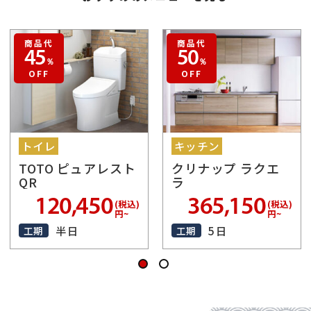
商品代
商品代
45
50
％
％
OFF
OFF
トイレ
キッチン
TOTO ピュアレスト
クリナップ ラクエ
QR
ラ
120,450
365,150
(税込)
(税込)
円~
円~
半日
5日
工期
工期