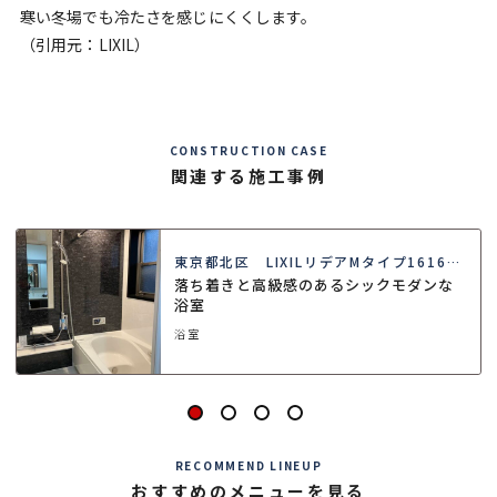
寒い冬場でも冷たさを感じにくくします。
（引用元：LIXIL）
CONSTRUCTION CASE
関連する施工事例
東京都北区 LIXILリデアMタイプ1616浴
室リフォーム
落ち着きと高級感のあるシックモダンな
浴室
浴室
RECOMMEND LINEUP
おすすめのメニューを見る